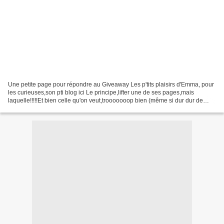
Une petite page pour répondre au Giveaway Les p'tits plaisirs d'Emma, pour
les curieuses,son pti blog ici Le principe,lifter une de ses pages,mais
laquelle!!!!!Et bien celle qu'on veut,trooooooop bien (même si dur dur de
choisir vu toutes les jolies pages)...