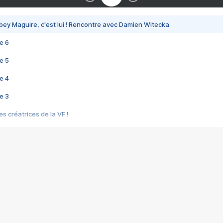
bey Maguire, c'est lui ! Rencontre avec Damien Witecka
e 6
e 5
e 4
e 3
s créatrices de la VF !
e 2
e 1
e Mektoub My Love arrive enfin ! Rencontre avec Shaïn Boumedine et Sal
i : après Toni en famille
elle réalise le bouleversant Dites lui que je l'aime
ais ! Rencontre autour de Vie privée de Rebecca Zlotowski